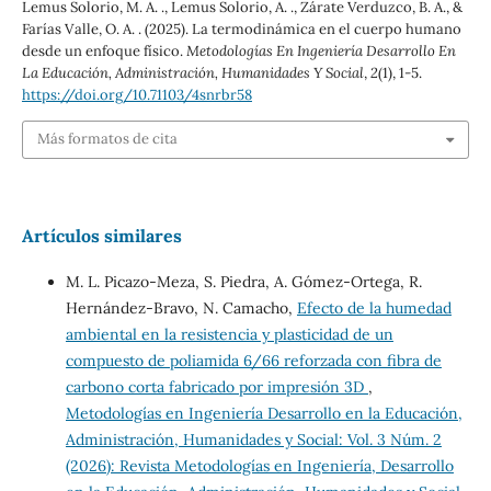
Lemus Solorio, M. A. ., Lemus Solorio, A. ., Zárate Verduzco, B. A., &
Farías Valle, O. A. . (2025). La termodinámica en el cuerpo humano
desde un enfoque físico.
Metodologías En Ingeniería Desarrollo En
La Educación, Administración, Humanidades Y Social
,
2
(1), 1-5.
https://doi.org/10.71103/4snrbr58
Más formatos de cita
Artículos similares
M. L. Picazo-Meza, S. Piedra, A. Gómez-Ortega, R.
Hernández-Bravo, N. Camacho,
Efecto de la humedad
ambiental en la resistencia y plasticidad de un
compuesto de poliamida 6/66 reforzada con fibra de
carbono corta fabricado por impresión 3D
,
Metodologías en Ingeniería Desarrollo en la Educación,
Administración, Humanidades y Social: Vol. 3 Núm. 2
(2026): Revista Metodologías en Ingeniería, Desarrollo