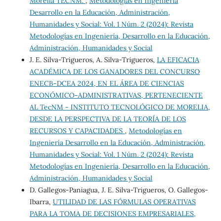
Morelia TECNM.
,
Metodologías en Ingeniería
Desarrollo en la Educación, Administración,
Humanidades y Social: Vol. 1 Núm. 2 (2024): Revista
Metodologías en Ingeniería, Desarrollo en la Educación,
Administración, Humanidades y Social
J. E. Silva-Trigueros, A. Silva-Trigueros,
LA EFICACIA
ACADÉMICA DE LOS GANADORES DEL CONCURSO
ENECB-DCEA 2024, EN EL ÁREA DE CIENCIAS
ECONÓMICO-ADMINISTRATIVAS, PERTENECIENTE
AL TecNM - INSTITUTO TECNOLÓGICO DE MORELIA,
DESDE LA PERSPECTIVA DE LA TEORÍA DE LOS
RECURSOS Y CAPACIDADES
,
Metodologías en
Ingeniería Desarrollo en la Educación, Administración,
Humanidades y Social: Vol. 1 Núm. 2 (2024): Revista
Metodologías en Ingeniería, Desarrollo en la Educación,
Administración, Humanidades y Social
D. Gallegos-Paniagua, J. E. Silva-Trigueros, O. Gallegos-
Ibarra,
UTILIDAD DE LAS FÓRMULAS OPERATIVAS
PARA LA TOMA DE DECISIONES EMPRESARIALES,