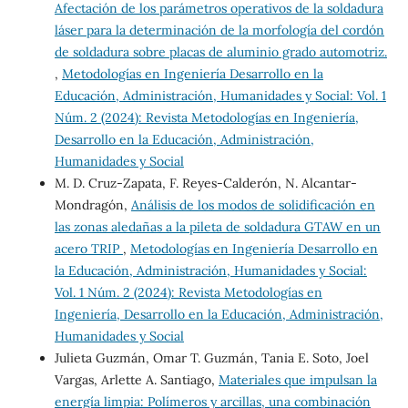
Afectación de los parámetros operativos de la soldadura
láser para la determinación de la morfología del cordón
de soldadura sobre placas de aluminio grado automotriz.
,
Metodologías en Ingeniería Desarrollo en la
Educación, Administración, Humanidades y Social: Vol. 1
Núm. 2 (2024): Revista Metodologías en Ingeniería,
Desarrollo en la Educación, Administración,
Humanidades y Social
M. D. Cruz-Zapata, F. Reyes-Calderón, N. Alcantar-
Mondragón,
Análisis de los modos de solidificación en
las zonas aledañas a la pileta de soldadura GTAW en un
acero TRIP
,
Metodologías en Ingeniería Desarrollo en
la Educación, Administración, Humanidades y Social:
Vol. 1 Núm. 2 (2024): Revista Metodologías en
Ingeniería, Desarrollo en la Educación, Administración,
Humanidades y Social
Julieta Guzmán, Omar T. Guzmán, Tania E. Soto, Joel
Vargas, Arlette A. Santiago,
Materiales que impulsan la
energía limpia: Polímeros y arcillas, una combinación