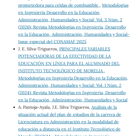
prometedora para celdas de combustible
,
Metodologías
en Ingeniería Desarrollo en la Educación,
Administración, Humanidades y Social: Vol. 3 Núm. 2
(2026): Revista Metodologías en Ingeniería, Desarrollo
en la Educación, Administración, Humanidades y Social-
Issue especial del CONAMAF 2025
J. E. Silva-Trigueros,
PRINCIPALES VARIABLES
POTENCIADORAS DE LA EFECTIVIDAD DE LA
EDUCACIÓN EN LÍNEA PARA EL ALUMNADO DEL
INSTITUTO TECNOLÓGICO DE MORELIA
,
Metodologías en Ingeniería Desarrollo en la Educación,
Administración, Humanidades y Social: Vol. 1 Núm. 2
(2024): Revista Metodologías en Ingeniería, Desarrollo
en la Educación, Administración, Humanidades y Social
A. Pantoja-Ayala, J.E. Silva Trigueros,
Análisis de la
situación actual del plan de estudios de la carrera de
Licenciatura en Administración en la modalidad de
educación a distancia en el Instituto Tecnológico de