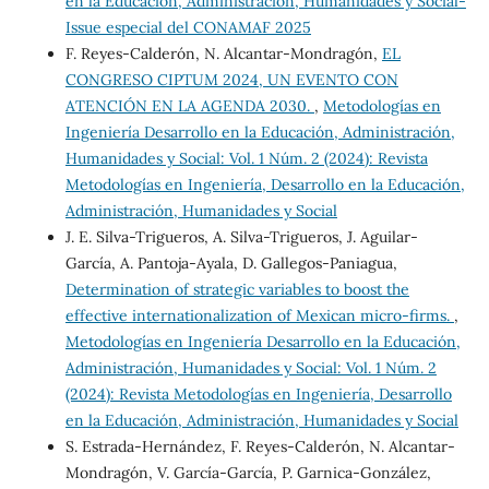
en la Educación, Administración, Humanidades y Social-
Issue especial del CONAMAF 2025
F. Reyes-Calderón, N. Alcantar-Mondragón,
EL
CONGRESO CIPTUM 2024, UN EVENTO CON
ATENCIÓN EN LA AGENDA 2030.
,
Metodologías en
Ingeniería Desarrollo en la Educación, Administración,
Humanidades y Social: Vol. 1 Núm. 2 (2024): Revista
Metodologías en Ingeniería, Desarrollo en la Educación,
Administración, Humanidades y Social
J. E. Silva-Trigueros, A. Silva-Trigueros, J. Aguilar-
García, A. Pantoja-Ayala, D. Gallegos-Paniagua,
Determination of strategic variables to boost the
effective internationalization of Mexican micro-firms.
,
Metodologías en Ingeniería Desarrollo en la Educación,
Administración, Humanidades y Social: Vol. 1 Núm. 2
(2024): Revista Metodologías en Ingeniería, Desarrollo
en la Educación, Administración, Humanidades y Social
S. Estrada-Hernández, F. Reyes-Calderón, N. Alcantar-
Mondragón, V. García-García, P. Garnica-González,